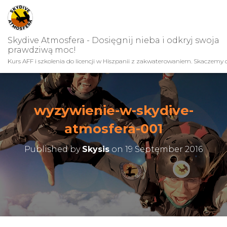
Skydive Atmosfera - Dosięgnij nieba i odkryj swoja
prawdziwą moc!
Kurs AFF i szkolenia do licencji w Hiszpanii z zakwaterowaniem. Skaczemy c
wyzywienie-w-skydive-
atmosfera-001
Published by
Skysis
on
19 September 2016