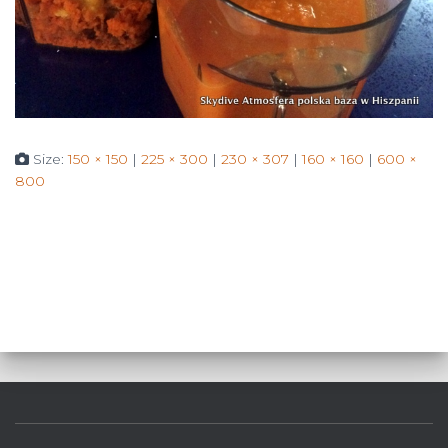
Size:
150 × 150
|
225 × 300
|
230 × 307
|
160 × 160
|
600 ×
800