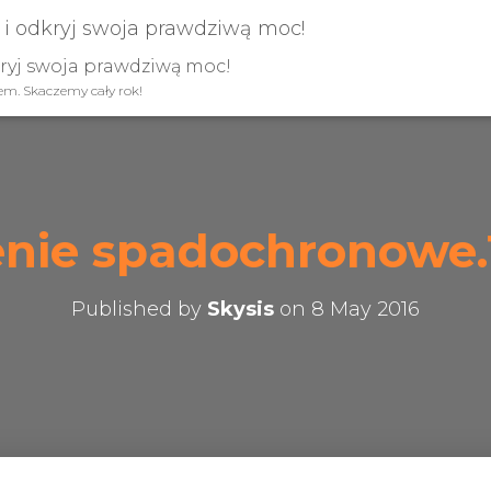
kryj swoja prawdziwą moc!
iem. Skaczemy cały rok!
enie spadochronowe.
Published by
Skysis
on
8 May 2016