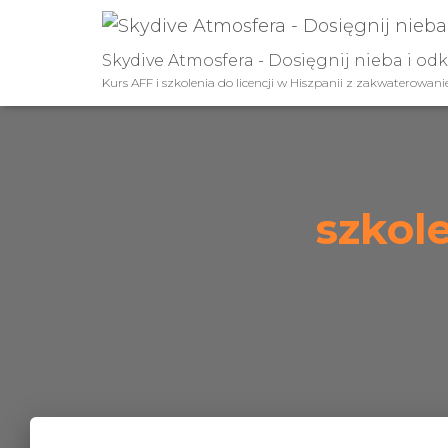
Skydive Atmosfera - Dosięgnij nieba i od
Kurs AFF i szkolenia do licencji w Hiszpanii z zakwaterowan
szkol