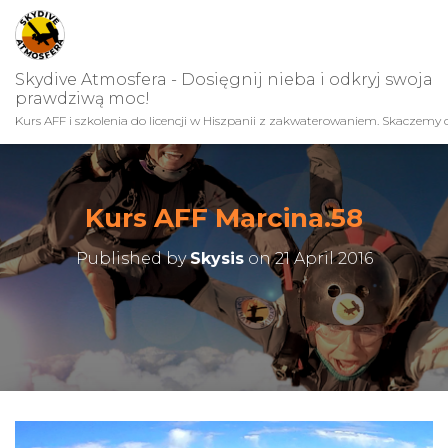
Skydive Atmosfera - Dosięgnij nieba i odkryj swoja
prawdziwą moc!
Kurs AFF i szkolenia do licencji w Hiszpanii z zakwaterowaniem. Skaczemy c
Kurs AFF Marcina.58
Published by
Skysis
on
21 April 2016