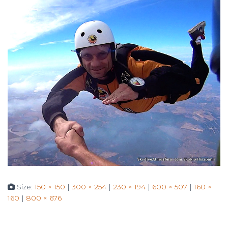
Size:
150 × 150
|
300 × 254
|
230 × 194
|
600 × 507
|
160 ×
160
|
800 × 676