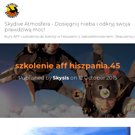
Skydive Atmosfera - Dosięgnij nieba i odkryj swoja
prawdziwą moc!
Kurs AFF i szkolenia do licencji w Hiszpanii z zakwaterowaniem. Skaczemy c
szkolenie aff hiszpania.45
Published by
Skysis
on
12 October 2015