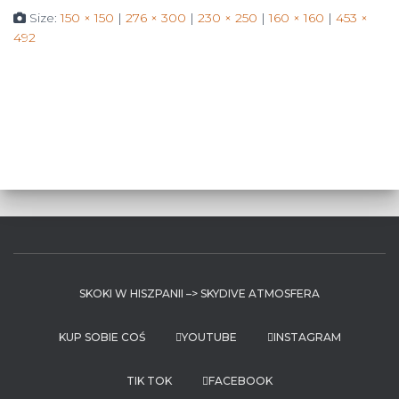
Size:
150 × 150
|
276 × 300
|
230 × 250
|
160 × 160
|
453 ×
492
SKOKI W HISZPANII –> SKYDIVE ATMOSFERA
KUP SOBIE COŚ
YOUTUBE
INSTAGRAM
TIK TOK
FACEBOOK