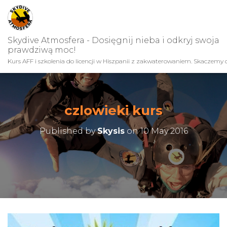
Skydive Atmosfera - Dosięgnij nieba i odkryj swoja
prawdziwą moc!
Kurs AFF i szkolenia do licencji w Hiszpanii z zakwaterowaniem. Skaczemy c
czlowieki kurs
Published by
Skysis
on
10 May 2016