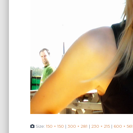
Size:
150 × 150
|
300 × 281
|
230 × 215
|
600 × 561