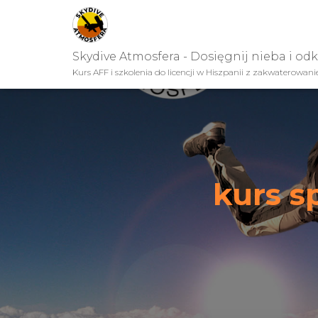
Skydive Atmosfera - Dosięgnij nieba i od
Kurs AFF i szkolenia do licencji w Hiszpanii z zakwaterowan
kurs s