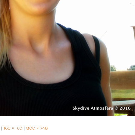
for:
|
160 × 160
|
800 × 748