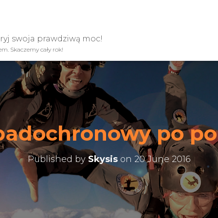
kryj swoja prawdziwą moc!
iem. Skaczemy cały rok!
padochronowy po po
Published by
Skysis
on
20 June 2016