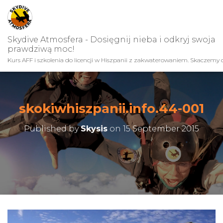
Skydive Atmosfera - Dosięgnij nieba i odkryj swoja
prawdziwą moc!
Kurs AFF i szkolenia do licencji w Hiszpanii z zakwaterowaniem. Skaczemy c
skokiwhiszpanii.info.44-001
Published by
Skysis
on
15 September 2015