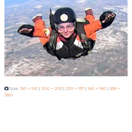
Size:
150 × 150
|
300 × 205
|
230 × 157
|
160 × 160
|
556 ×
380