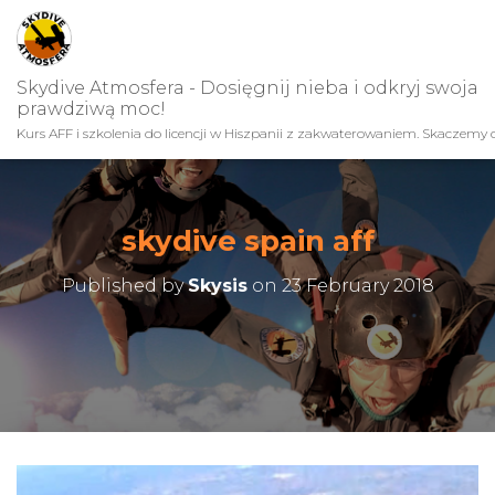
Skydive Atmosfera - Dosięgnij nieba i odkryj swoja
prawdziwą moc!
Kurs AFF i szkolenia do licencji w Hiszpanii z zakwaterowaniem. Skaczemy c
skydive spain aff
Published by
Skysis
on
23 February 2018