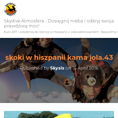
Skydive Atmosfera - Dosięgnij nieba i odkryj swoja
prawdziwą moc!
Kurs AFF i szkolenia do licencji w Hiszpanii z zakwaterowaniem. Skaczemy c
skoki w hiszpanii kama jola.43
Published by
Skysis
on
16 April 2016