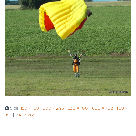
Size:
150 × 150
|
300 × 246
|
230 × 188
|
600 × 492
|
160 ×
160
|
841 × 689