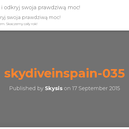
kryj swoja prawdziwą moc!
iem. Skaczemy cały rok!
skydiveinspain-035
Published by
Skysis
on
17 September 2015