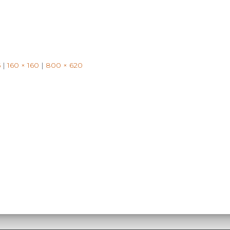
5
|
160 × 160
|
800 × 620
Search
Search …