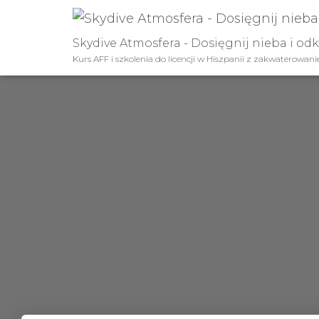
Skydive Atmosfera - Dosięgnij nieba i od
Kurs AFF i szkolenia do licencji w Hiszpanii z zakwaterowan