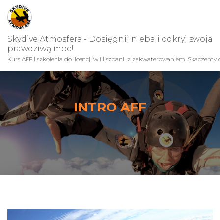
Skydive Atmosfera - Dosięgnij nieba i odkryj swoja
prawdziwą moc!
Kurs AFF i szkolenia do licencji w Hiszpanii z zakwaterowaniem. Skaczemy c
INTRO AFF