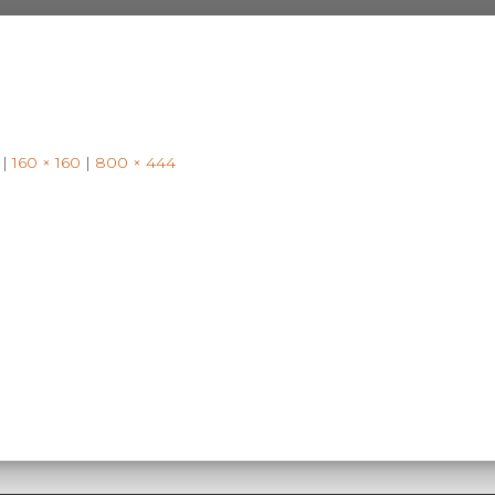
|
160 × 160
|
800 × 444
Search
Search …