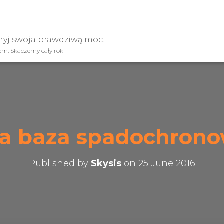
kryj swoja prawdziwą moc!
iem. Skaczemy cały rok!
ka baza spadochrono
Published by
Skysis
on
25 June 2016