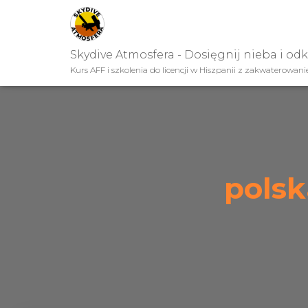
Skydive Atmosfera - Dosięgnij nieba i od
Kurs AFF i szkolenia do licencji w Hiszpanii z zakwaterowan
pols