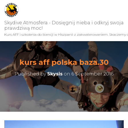
Skydive Atmosfera - Dosięgnij nieba i odkryj swoja
prawdziwą moc!
Kurs AFF i szkolenia do licencji w Hiszpanii z zakwaterowaniem. Skaczemy c
kurs aff polska baza.30
Published by
Skysis
on
6 September 2016