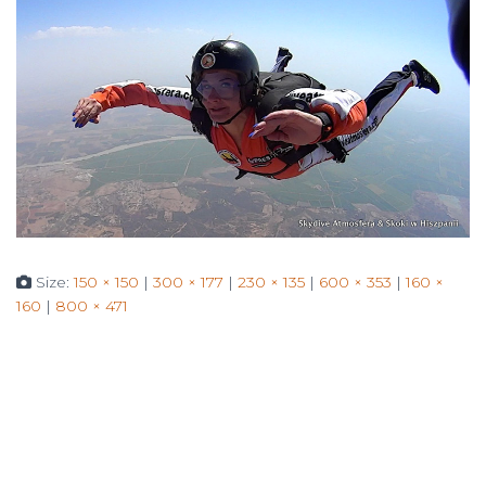
Size:
150 × 150
|
300 × 177
|
230 × 135
|
600 × 353
|
160 ×
160
|
800 × 471