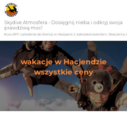
Skydive Atmosfera - Dosięgnij nieba i odkryj swoja
prawdziwą moc!
Kurs AFF i szkolenia do licencji w Hiszpanii z zakwaterowaniem. Skaczemy c
wakacje w Hacjendzie
wszystkie ceny