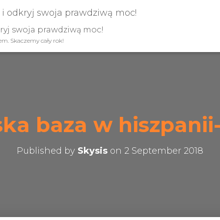
kryj swoja prawdziwą moc!
iem. Skaczemy cały rok!
ska baza w hiszpanii
Published by
Skysis
on
2 September 2018