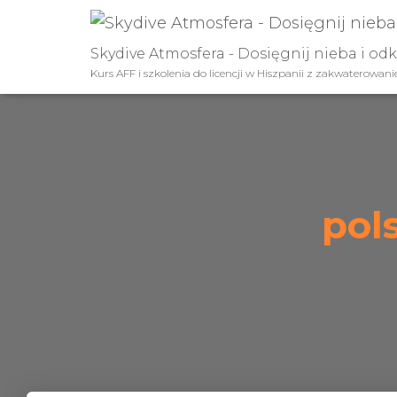
Skydive Atmosfera - Dosięgnij nieba i od
Kurs AFF i szkolenia do licencji w Hiszpanii z zakwaterowan
pol