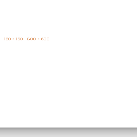
|
160 × 160
|
800 × 600
Search
Search …