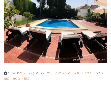
Size:
150 × 150
|
300 × 201
|
230 × 154
|
600 × 403
|
160 ×
160
|
800 × 537