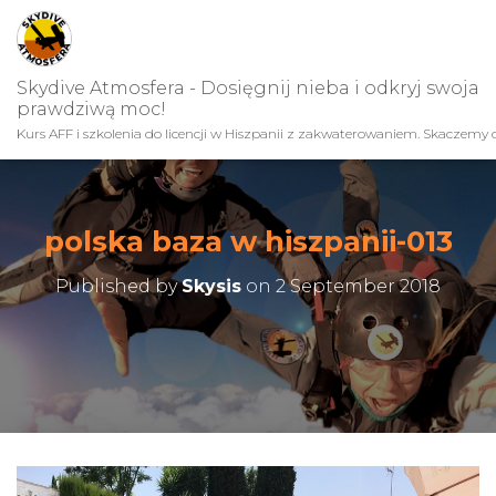
Skydive Atmosfera - Dosięgnij nieba i odkryj swoja
prawdziwą moc!
Kurs AFF i szkolenia do licencji w Hiszpanii z zakwaterowaniem. Skaczemy c
polska baza w hiszpanii-013
Published by
Skysis
on
2 September 2018