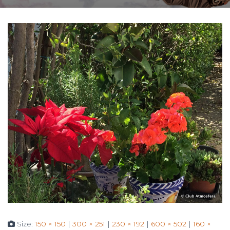
Size:
150 × 150
|
300 × 251
|
230 × 192
|
600 × 502
|
160 ×