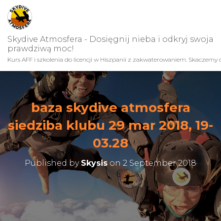
Skydive Atmosfera - Dosięgnij nieba i odkryj swoja
prawdziwą moc!
Kurs AFF i szkolenia do licencji w Hiszpanii z zakwaterowaniem. Skaczemy c
baza skydive atmosfera
siedziba klubu 29 mar 2018, 19-
03.28
Published by
Skysis
on
2 September 2018