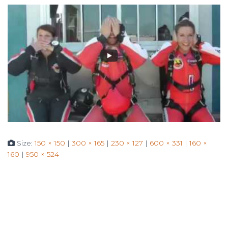
Size:
150 × 150
|
300 × 165
|
230 × 127
|
600 × 331
|
160 ×
160
|
950 × 524