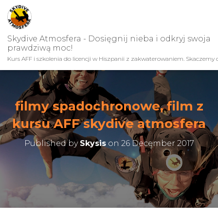
Skydive Atmosfera - Dosięgnij nieba i odkryj swoja
prawdziwą moc!
Kurs AFF i szkolenia do licencji w Hiszpanii z zakwaterowaniem. Skaczemy c
filmy spadochronowe, film z
kursu AFF skydive atmosfera
Published by
Skysis
on
26 December 2017