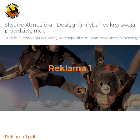
Skydive Atmosfera - Dosięgnij nieba i odkryj swoja
prawdziwą moc!
Kurs AFF i szkolenia do licencji w Hiszpanii z zakwaterowaniem. Skaczemy c
Reklama 1
Reklama-1.pdf