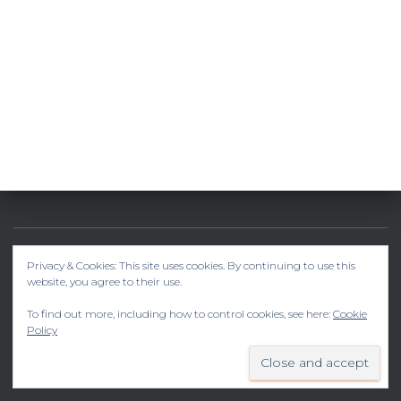
Privacy & Cookies: This site uses cookies. By continuing to use this
SKOKI W HISZPANII –> SKYDIVE ATMOSFERA
website, you agree to their use.
KUP SOBIE COŚ
YOUTUBE
INSTAGRAM
To find out more, including how to control cookies, see here:
Cookie
Policy
TIK TOK
FACEBOOK