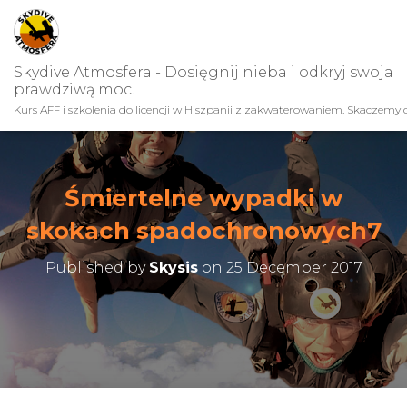
Skydive Atmosfera - Dosięgnij nieba i odkryj swoja
prawdziwą moc!
Kurs AFF i szkolenia do licencji w Hiszpanii z zakwaterowaniem. Skaczemy c
Śmiertelne wypadki w
skokach spadochronowych7
Published by
Skysis
on
25 December 2017