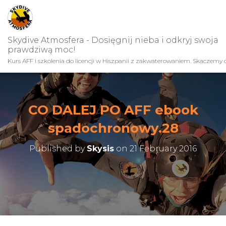
Skydive Atmosfera - Dosięgnij nieba i odkryj swoja
prawdziwą moc!
Kurs AFF i szkolenia do licencji w Hiszpanii z zakwaterowaniem. Skaczemy c
CO DALEJ PO AFF ebook
spadochronowy.28
Published by
Skysis
on
21 February 2016