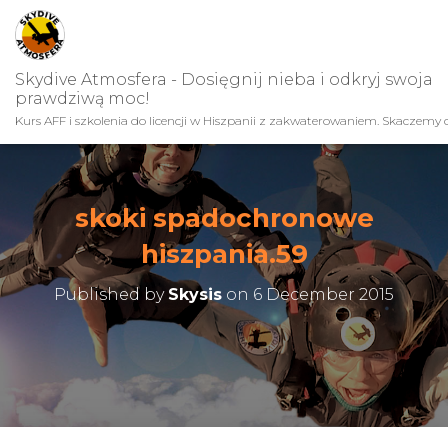
Skydive Atmosfera - Dosięgnij nieba i odkryj swoja
prawdziwą moc!
Kurs AFF i szkolenia do licencji w Hiszpanii z zakwaterowaniem. Skaczemy c
skoki spadochronowe
hiszpania.59
Published by
Skysis
on
6 December 2015