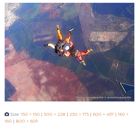
Size:
150 × 150
|
300 × 228
|
230 × 175
|
600 × 457
|
160 ×
160
|
800 × 609