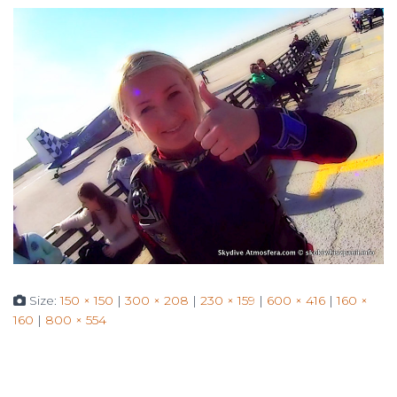
Size:
150 × 150
|
300 × 208
|
230 × 159
|
600 × 416
|
160 ×
160
|
800 × 554