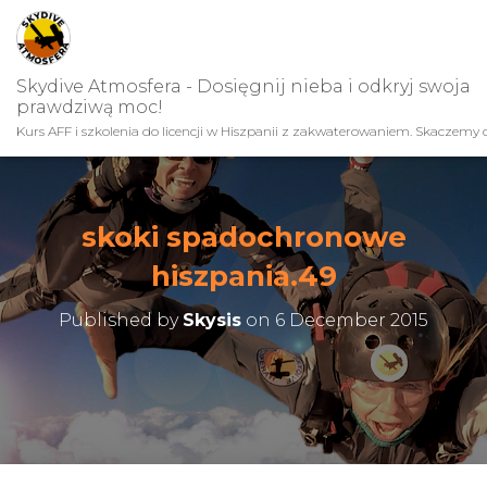
Skydive Atmosfera - Dosięgnij nieba i odkryj swoja
prawdziwą moc!
Kurs AFF i szkolenia do licencji w Hiszpanii z zakwaterowaniem. Skaczemy c
skoki spadochronowe
hiszpania.49
Published by
Skysis
on
6 December 2015