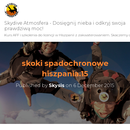
Skydive Atmosfera - Dosięgnij nieba i odkryj swoja
prawdziwą moc!
Kurs AFF i szkolenia do licencji w Hiszpanii z zakwaterowaniem. Skaczemy c
skoki spadochronowe
hiszpania.15
Published by
Skysis
on
6 December 2015