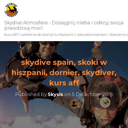
Skydive Atmosfera - Dosięgnij nieba i odkryj swoja
prawdziwą moc!
Kurs AFF i szkolenia do licencji w Hiszpanii z zakwaterowaniem. Skaczemy c
skydive spain, skoki w
hiszpanii, dornier, skydiver,
kurs aff
Published by
Skysis
on
5 December 2018