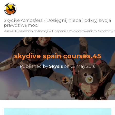
Skydive Atmosfera - Dosięgnij nieba i odkryj swoja
prawdziwą moc!
Kurs AFF i szkolenia do licencji w Hiszpanii z zakwaterowaniem. Skaczemy c
skydive spain courses.45
Published by
Skysis
on
29 May 2016