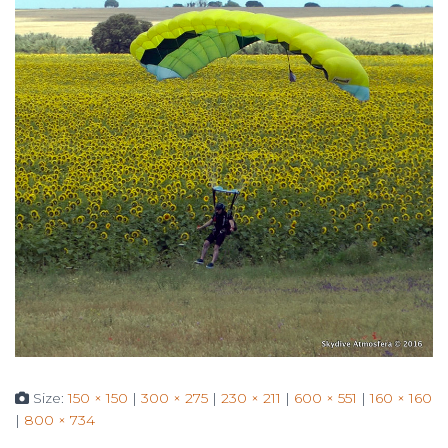
Size:
150 × 150
|
300 × 275
|
230 × 211
|
600 × 551
|
160 × 160
|
800 × 734