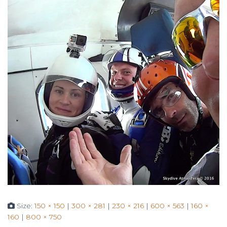
Size:
150 × 150
|
300 × 281
|
230 × 216
|
600 × 563
|
160 ×
160
|
800 × 750