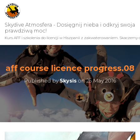
Skydive Atmosfera - Dosięgnij nieba i odkryj swoja
prawdziwą moc!
Kurs AFF i szkolenia do licencji w Hiszpanii z zakwaterowaniem. Skaczemy c
aff course licence progress.08
Published by
Skysis
on
25 May 2016