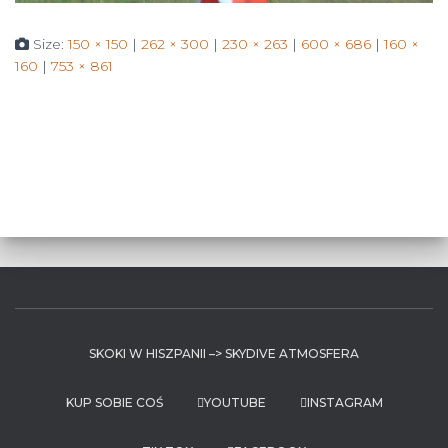
Size:
150 × 150
|
262 × 300
|
230 × 263
|
600 × 686
|
160 ×
160
|
753 × 861
SKOKI W HISZPANII –> SKYDIVE ATMOSFERA
KUP SOBIE COŚ
YOUTUBE
INSTAGRAM