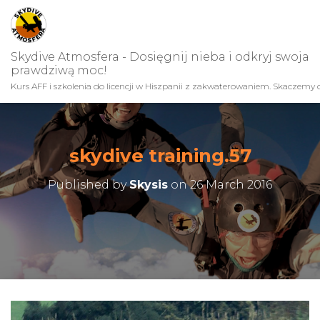
Skydive Atmosfera - Dosięgnij nieba i odkryj swoja
prawdziwą moc!
Kurs AFF i szkolenia do licencji w Hiszpanii z zakwaterowaniem. Skaczemy c
skydive training.57
Published by
Skysis
on
26 March 2016