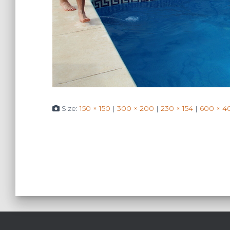
Size:
150 × 150
|
300 × 200
|
230 × 154
|
600 × 4