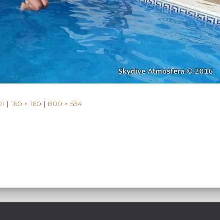
for:
01
|
160 × 160
|
800 × 534