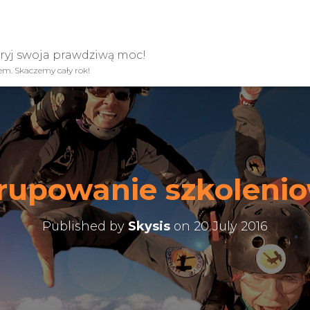
kryj swoja prawdziwą moc!
iem. Skaczemy cały rok!
rupowanie szkoleni
Published by
Skysis
on
20 July 2016