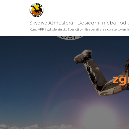
Skydive Atmosfera - Dosięgnij nieba i od
Kurs AFF i szkolenia do licencji w Hiszpanii z zakwaterowan
zg