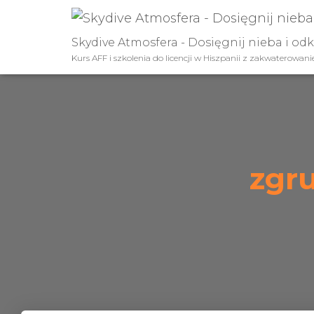
Skydive Atmosfera - Dosięgnij nieba i od
Kurs AFF i szkolenia do licencji w Hiszpanii z zakwaterowan
zgr