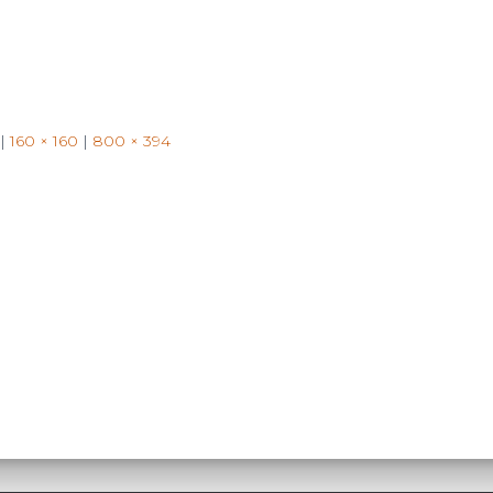
|
160 × 160
|
800 × 394
Search
Search …