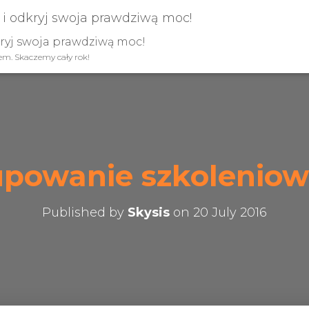
kryj swoja prawdziwą moc!
iem. Skaczemy cały rok!
upowanie szkoleniow
Published by
Skysis
on
20 July 2016