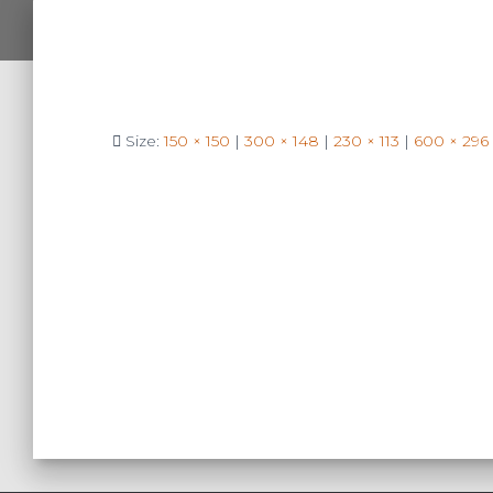
Size:
150 × 150
|
300 × 148
|
230 × 113
|
600 × 296